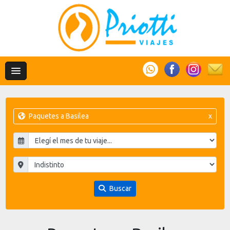
Paquetes a Basilea
x
Buscar