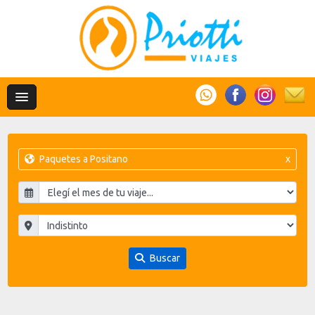
Paquetes a Positano
x
Buscar