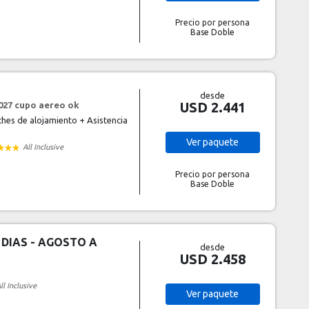
Precio por persona
Base Doble
desde
USD 2.441
 2027 cupo aereo ok
hes de alojamiento + Asistencia
Ver
paquete
All Inclusive
Precio por persona
Base Doble
 DIAS - AGOSTO A
desde
USD 2.458
ll Inclusive
Ver
paquete