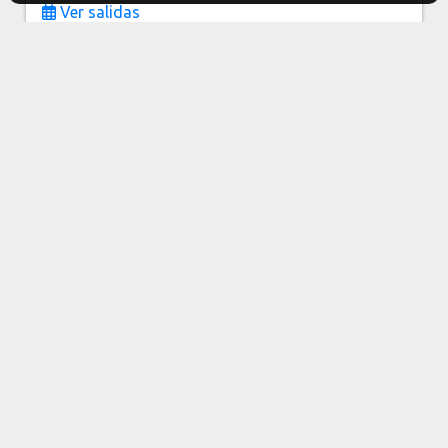
Ver salidas
desde
USD 1.662
Ver
paquete
Precio por persona
Base Doble