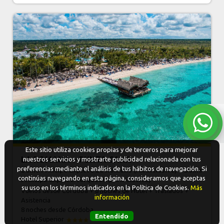
Este sitio utiliza cookies propias y de terceros para mejorar
LA ROMANA + PUNTA CANA
nuestros servicios y mostrarte publicidad relacionada con tus
preferencias mediante el análisis de tus hábitos de navegación. Si
Bahia Principe Explore La Romana (All Inclusive) + Bahia
continúas navegando en esta página, consideramos que aceptas
Principe Explore Turquesa (All Inclusive)
su uso en los términos indicados en la Política de Cookies.
Más
Vuelos desde Córdoba + 8 noches de Hotel + Traslados +
información
Asistencia
8 noches
desde Córdoba
Entendido
Hotel Superior