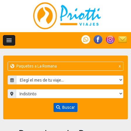
Paquetes a La Romana
x
Buscar